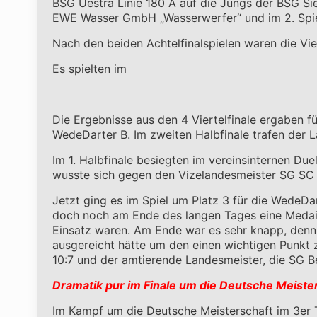
BSG Uestra Linie 180 A auf die Jungs der BSG Sie
EWE Wasser GmbH „Wasserwerfer“ und im 2. Spiel
Nach den beiden Achtelfinalspielen waren die Vier
Es spielten im
Die Ergebnisse aus den 4 Viertelfinale ergaben 
WedeDarter B. Im zweiten Halbfinale trafen der 
Im 1. Halbfinale besiegten im vereinsinternen D
wusste sich gegen den Vizelandesmeister SG SC Vi
Jetzt ging es im Spiel um Platz 3 für die WedeD
doch noch am Ende des langen Tages eine Medaille
Einsatz waren. Am Ende war es sehr knapp, denn n
ausgereicht hätte um den einen wichtigen Punkt 
10:7 und der amtierende Landesmeister, die SG 
Dramatik pur im Finale um die Deutsche Meiste
Im Kampf um die Deutsche Meisterschaft im 3er T