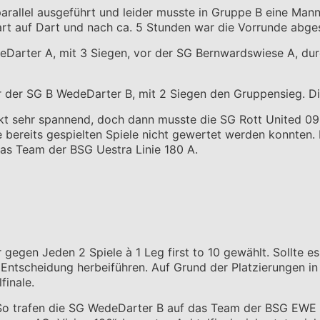
rallel ausgeführt und leider musste in Gruppe B eine Manns
rt auf Dart und nach ca. 5 Stunden war die Vorrunde abge
deDarter A, mit 3 Siegen, vor der SG Bernwardswiese A, du
or der SG B WedeDarter B, mit 2 Siegen den Gruppensieg. D
t sehr spannend, doch dann musste die SG Rott United 09, 
ie bereits gespielten Spiele nicht gewertet werden konnten
as Team der BSG Uestra Linie 180 A.
egen Jeden 2 Spiele à 1 Leg first to 10 gewählt. Sollte e
Entscheidung herbeiführen. Auf Grund der Platzierungen in
finale.
. So trafen die SG WedeDarter B auf das Team der BSG EW