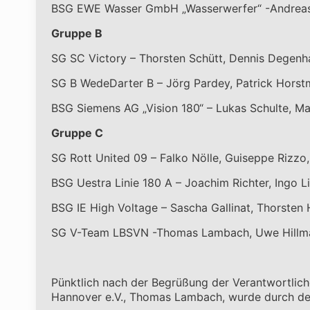
BSG EWE Wasser GmbH „Wasserwerfer“ -Andreas 
Gruppe B
SG SC Victory – Thorsten Schütt, Dennis Degenh
SG B WedeDarter B – Jörg Pardey, Patrick Horst
BSG Siemens AG „Vision 180“ – Lukas Schulte, M
Gruppe C
SG Rott United 09 – Falko Nölle, Guiseppe Rizzo
BSG Uestra Linie 180 A – Joachim Richter, Ingo L
BSG IE High Voltage – Sascha Gallinat, Thorsten H
SG V-Team LBSVN -Thomas Lambach, Uwe Hillman
Pünktlich nach der Begrüßung der Verantwortli
Hannover e.V., Thomas Lambach, wurde durch den