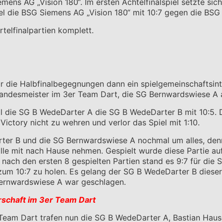
mens AG „Vision 180“. Im ersten Achtelfinalspiel setzte si
 die BSG Siemens AG „Vision 180“ mit 10:7 gegen die BSG U
telfinalpartien komplett.
für die Halbfinalbegegnungen dann ein spielgemeinschaftsi
Landesmeister im 3er Team Dart, die SG Bernwardswiese A 
uell die SG B WedeDarter A die SG B WedeDarter B mit 10:5
ctory nicht zu wehren und verlor das Spiel mit 1:10.
arter B und die SG Bernwardswiese A nochmal um alles, den
 mit nach Hause nehmen. Gespielt wurde diese Partie auf 3
ach den ersten 8 gespielten Partien stand es 9:7 für die 
zum 10:7 zu holen. Es gelang der SG B WedeDarter B diese
Bernwardswiese A war geschlagen.
rschaft im 3er Team Dart
eam Dart trafen nun die SG B WedeDarter A, Bastian Hausch