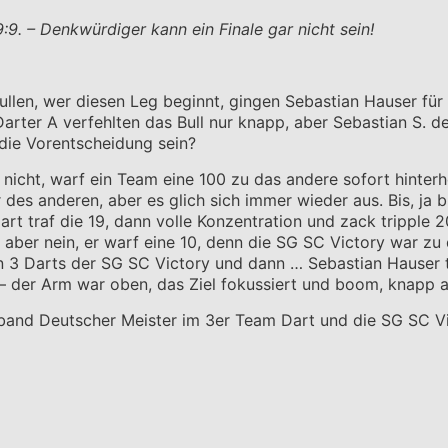
:9. – Denkwürdiger kann ein Finale gar nicht sein!
ullen, wer diesen Leg beginnt, gingen Sebastian Hauser fü
rter A verfehlten das Bull nur knapp, aber Sebastian S. d
die Vorentscheidung sein?
icht, warf ein Team eine 100 zu das andere sofort hinterhe
 des anderen, aber es glich sich immer wieder aus. Bis, ja
art traf die 19, dann volle Konzentration und zack tripple 
n, aber nein, er warf eine 10, denn die SG SC Victory war z
 3 Darts der SG SC Victory und dann … Sebastian Hauser tra
– der Arm war oben, das Ziel fokussiert und boom, knapp a
and Deutscher Meister im 3er Team Dart und die SG SC Vic