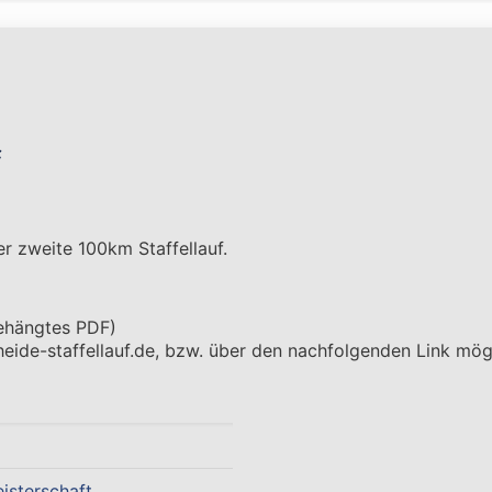
f
r zweite 100km Staffellauf.
gehängtes PDF)
eide-staffellauf.de, bzw. über den nachfolgenden Link mögl
isterschaft