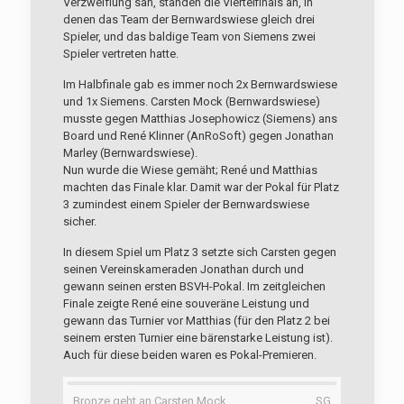
Verzweiflung sah, standen die Viertelfinals an, in
denen das Team der Bernwardswiese gleich drei
Spieler, und das baldige Team von Siemens zwei
Spieler vertreten hatte.
Im Halbfinale gab es immer noch 2x Bernwardswiese
und 1x Siemens. Carsten Mock (Bernwardswiese)
musste gegen Matthias Josephowicz (Siemens) ans
Board und René Klinner (AnRoSoft) gegen Jonathan
Marley (Bernwardswiese).
Nun wurde die Wiese gemäht; René und Matthias
machten das Finale klar. Damit war der Pokal für Platz
3 zumindest einem Spieler der Bernwardswiese
sicher.
In diesem Spiel um Platz 3 setzte sich Carsten gegen
seinen Vereinskameraden Jonathan durch und
gewann seinen ersten BSVH-Pokal. Im zeitgleichen
Finale zeigte René eine souveräne Leistung und
gewann das Turnier vor Matthias (für den Platz 2 bei
seinem ersten Turnier eine bärenstarke Leistung ist).
Auch für diese beiden waren es Pokal-Premieren.
Bronze geht an Carsten Mock, SG